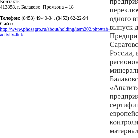
предприя
Контакты
413858, г. Балаково, Промзона – 18
переклю
одного в
Телефон:
(8453) 49-40-34, (8453) 62-22-94
Сайт:
выпуск д
http://www.phosagro.ru/about/holding/item202.php#tab-
Предпри
activity-link
Саратовс
России, 
регионо
минерал
Балаков
«Апатит»
предприя
сертифи
европейс
контроля
материа