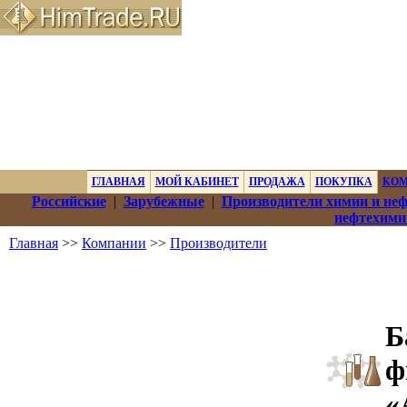
ГЛАВНАЯ
МОЙ КАБИНЕТ
ПРОДАЖА
ПОКУПКА
КО
Российские
|
Зарубежные
|
Производители химии и не
нефтехими
Главная
>>
Компании
>>
Производители
Б
ф
«