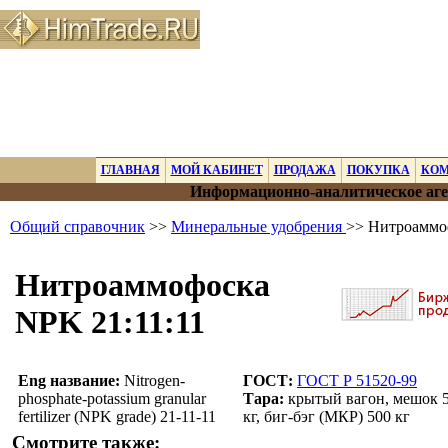
ГЛАВНАЯ
МОЙ КАБИНЕТ
ПРОДАЖА
ПОКУПКА
КО
Информационно-аналитическое аге
Общий справочник
>>
Минеральные удобрения
>> Нитроаммо
Нитроаммофоска
NPK 21:11:11
Eng название:
Nitrogen-
ГОСТ:
ГОСТ Р 51520-99
phosphate-potassium granular
Тара:
крытый вагон, мешок 
fertilizer (NPK grade) 21-11-11
кг, биг-бэг (МКР) 500 кг
Смотрите также: