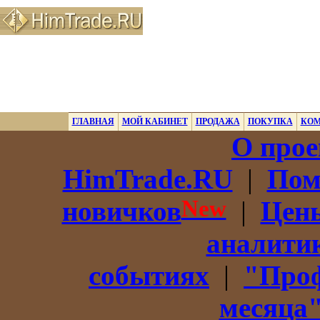
ГЛАВНАЯ
МОЙ КАБИНЕТ
ПРОДАЖА
ПОКУПКА
КО
О прое
HimTrade.RU
|
Пом
New
новичков
|
Цены
аналити
событиях
|
"Про
месяца