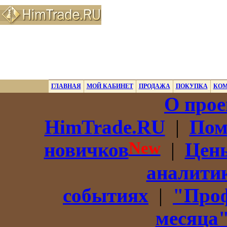
ГЛАВНАЯ
МОЙ КАБИНЕТ
ПРОДАЖА
ПОКУПКА
КО
О прое
HimTrade.RU
|
Пом
New
новичков
|
Цены
аналити
событиях
|
"Про
месяца