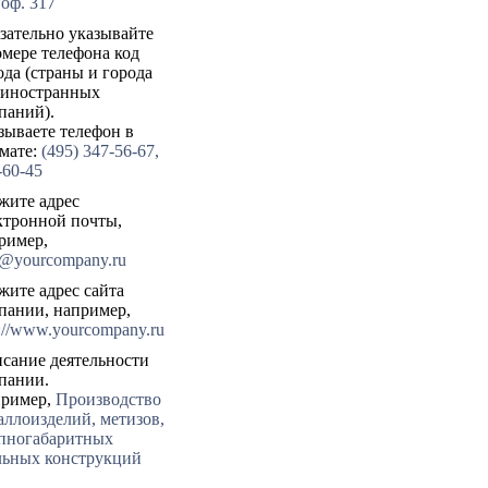
 оф. 317
зательно указывайте
омере телефона код
ода (страны и города
 иностранных
паний).
зываете телефон в
мате:
(495) 347-56-67,
-60-45
жите адрес
ктронной почты,
ример,
o@yourcompany.ru
жите адрес сайта
пании, например,
p://www.yourcompany.ru
сание деятельности
пании.
ример,
Производство
аллоизделий, метизов,
пногабаритных
льных конструкций