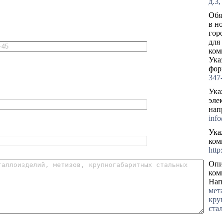
д.3,
Обя
в н
гор
для
ком
Ука
фор
347
Ука
эле
нап
inf
Ука
ком
htt
Опи
ком
Нап
мет
кру
ста