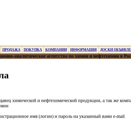
ПРОДАЖА
ПОКУПКА
КОМПАНИИ
ИНФОРМАЦИЯ
ДОСКИ ОБЪЯВЛ
онно-аналитическое агентство по химии и нефтехимии в Ро
ла
одавец химической и нефтехимической продукции, а так же комп
имии
страционное имя (логин) и пароль на указанный вами e-mail