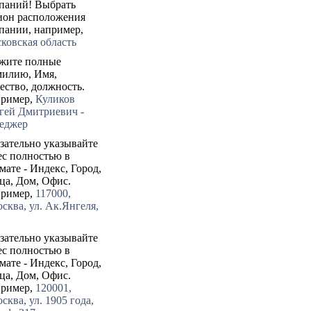
паний! Выбрать
ион расположения
пании, например,
ковская область
жите полные
илию, Имя,
ество, должность.
ример,
Куликов
гей Дмитриевич -
еджер
зательно указывайте
ес полностью в
мате - Индекс, Город,
ца, Дом, Офис.
ример,
117000,
осква, ул. Ак.Янгеля,
зательно указывайте
ес полностью в
мате - Индекс, Город,
ца, Дом, Офис.
ример,
120001,
сква, ул. 1905 года,