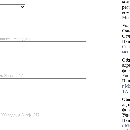
ком
рег
ком
Мос
Ука
Фам
Отч
Нап
Сер
мен
Обя
адр
фор
Ули
Нап
г.М
17
.
Обя
адр
фор
Ули
Нап
г.Мо