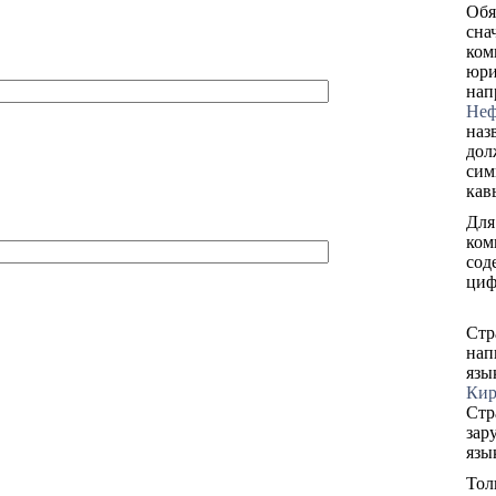
Обя
сна
ком
юри
нап
Неф
наз
дол
сим
кав
Для
ком
сод
циф
Стр
нап
язы
Кир
Cтр
зар
язы
Тол