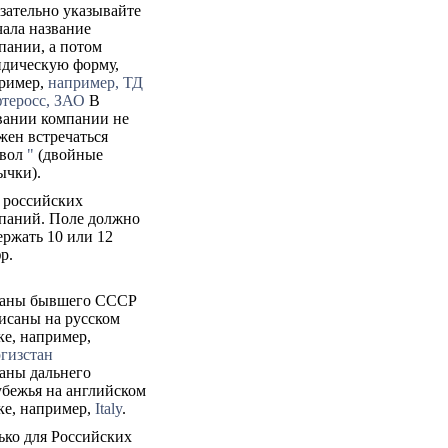
зательно указывайте
чала название
пании, а потом
дическую форму,
ример,
например, ТД
теросс, ЗАО
В
вании компании не
жен встречаться
вол
"
(двойные
ычки).
 российских
паний. Поле должно
ержать 10 или 12
р.
аны бывшего СССР
исаны на русском
ке, например,
гизстан
аны дальнего
убежья на английском
ке, например,
Italy
.
ько для Российских