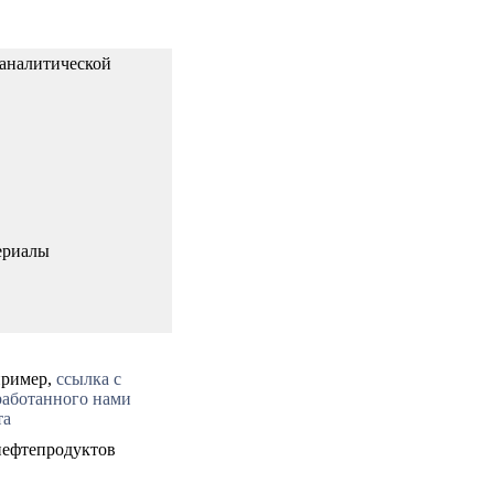
 аналитической
ериалы
ример,
ссылка с
работанного нами
та
нефтепродуктов