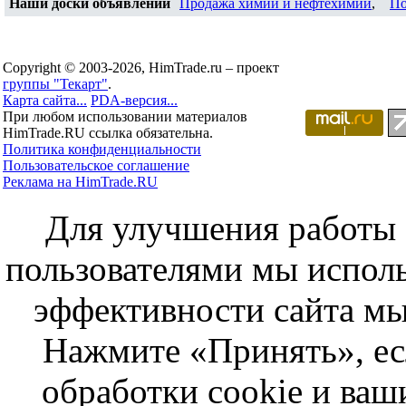
Наши доски объявлений
Продажа химии и нефтехимии
,
По
Copyright © 2003-2026, HimTrade.ru – проект
группы "Текарт"
.
Карта сайта...
PDA-версия...
При любом использовании материалов
HimTrade.RU ссылка обязательна.
Политика конфиденциальности
Пользовательское соглашение
Реклама на HimTrade.RU
Для улучшения работы с
пользователями мы исполь
эффективности сайта мы
Нажмите «Принять», ес
обработки cookie и ва