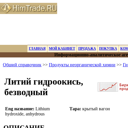
ГЛАВНАЯ
МОЙ КАБИНЕТ
ПРОДАЖА
ПОКУПКА
КО
Информационно-аналитическое аге
Общий справочник
>>
Продукты неорганической химии
>>
Ги
Литий гидроокись,
безводный
Eng название:
Lithium
Тара:
крытый вагон
hydroxide, anhydrous
ОПИСАНИЕ