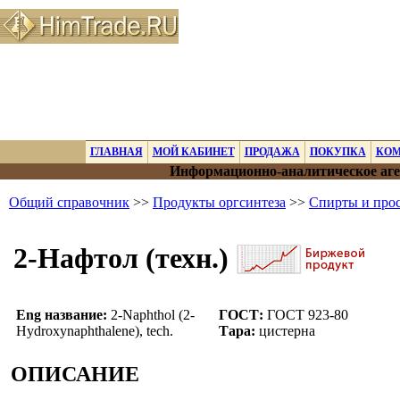
ГЛАВНАЯ
МОЙ КАБИНЕТ
ПРОДАЖА
ПОКУПКА
КО
Информационно-аналитическое аге
Общий справочник
>>
Продукты оргсинтеза
>>
Спирты и про
2-Нафтол (техн.)
Eng название:
2-Naphthol (2-
ГОСТ:
ГОСТ 923-80
Hydroxynaphthalene), tech.
Тара:
цистерна
ОПИСАНИЕ