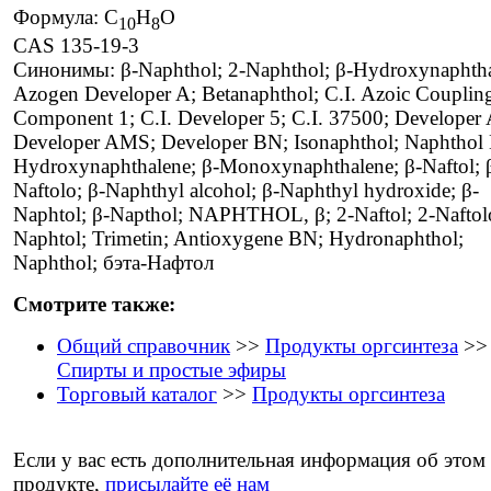
Формула: C
H
O
10
8
CAS 135-19-3
Синонимы: β-Naphthol; 2-Naphthol; β-Hydroxynaphtha
Azogen Developer A; Betanaphthol; C.I. Azoic Couplin
Component 1; C.I. Developer 5; C.I. 37500; Developer 
Developer AMS; Developer BN; Isonaphthol; Naphthol 
Hydroxynaphthalene; β-Monoxynaphthalene; β-Naftol; 
Naftolo; β-Naphthyl alcohol; β-Naphthyl hydroxide; β-
Naphtol; β-Napthol; NAPHTHOL, β; 2-Naftol; 2-Naftolo
Naphtol; Trimetin; Antioxygene BN; Hydronaphthol;
Naphthol; бэта-Нафтол
Смотрите также:
Общий справочник
>>
Продукты оргсинтеза
>>
Спирты и простые эфиры
Торговый каталог
>>
Продукты оргсинтеза
Если у вас есть дополнительная информация об этом
продукте,
присылайте её нам