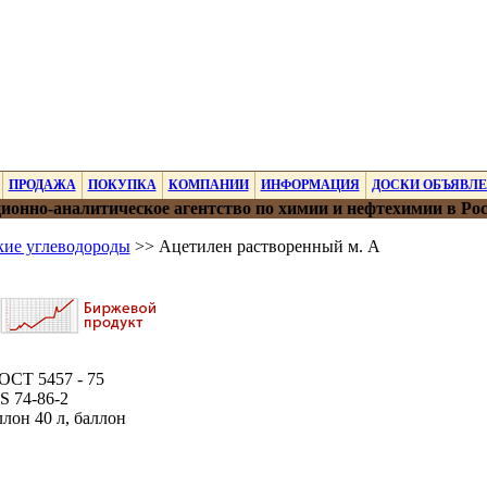
ПРОДАЖА
ПОКУПКА
КОМПАНИИ
ИНФОРМАЦИЯ
ДОСКИ ОБЪЯВЛ
онно-аналитическое агентство по химии и нефтехимии в Ро
ие углеводороды
>> Ацетилен растворенный м. А
ОСТ 5457 - 75
 74-86-2
лон 40 л, баллон