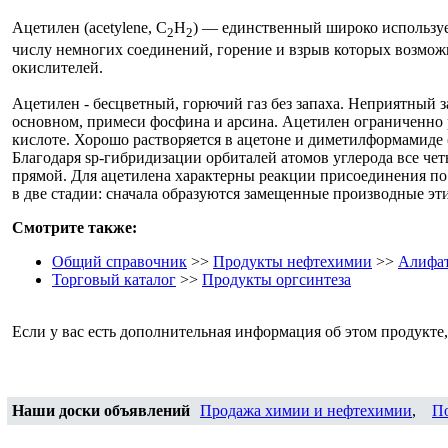
Ацетилен (acetylene, C
H
) — единственный широко использу
2
2
числу немногих соединений, горение и взрыв которых возмож
окислителей.
Ацетилен - бесцветный, горючий газ без запаха. Неприятный 
основном, примеси фосфина и арсина. Ацетилен ограниченно р
кислоте. Хорошо растворяется в ацетоне и диметилформамиде
Благодаря sp-гибридизации орбиталей атомов углерода все че
прямой. Для ацетилена характерны реакции присоединения по
в две стадии: сначала образуются замещенные производные эти
Смотрите также:
Общий справочник
>>
Продукты нефтехимии
>>
Алифат
Торговый каталог
>>
Продукты оргсинтеза
Если у вас есть дополнительная информация об этом продукте
Наши доски объявлений
Продажа химии и нефтехимии
,
П