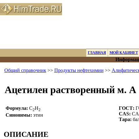
ГЛАВНАЯ
МОЙ КАБИНЕТ
Информаци
Общий справочник
>>
Продукты нефтехимии
>>
Алифатическ
Ацетилен растворенный м. А
Формула:
C
H
ГОСТ:
Г
2
2
CAS:
CAS
Синонимы:
этин
Тара:
бал
ОПИСАНИЕ