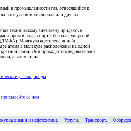
емый в промышленности газ, относящийся к
ны в отсутствии кислорода или других
запах техническому ацетилену придают, в
астворим в воде, спирте, бензоле, уксусной
 (ДМФА). Молекула ацетилена линейна.
тыре атома в молекуле расположены на одной
 кратной связи. Они проходят последовательно
лена, а затем этана
ические углеводороды
,
присылайте её нам
окупка химии и нефтехимии
,
Услуги
,
Транспорт
,
Оборудо