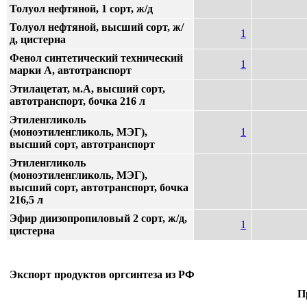
Толуол нефтяной, 1 сорт, ж/д
Толуол нефтяной, высший сорт, ж/
1
д, цистерна
Фенол синтетический технический
1
марки А, автотранспорт
Этилацетат, м.А, высший сорт,
автотранспорт, бочка 216 л
Этиленгликоль
(моноэтиленгликоль, МЭГ),
1
высший сорт, автотранспорт
Этиленгликоль
(моноэтиленгликоль, МЭГ),
высший сорт, автотранспорт, бочка
216,5 л
Эфир диизопропиловый 2 сорт, ж/д,
1
цистерна
Экспорт продуктов оргсинтеза из РФ
П