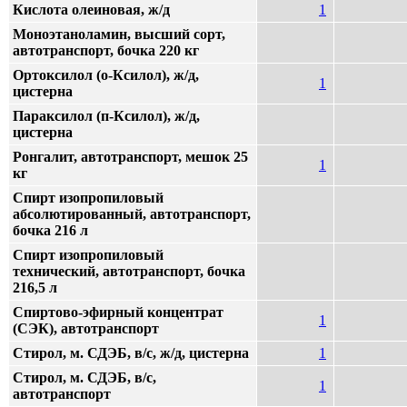
Кислота олеиновая, ж/д
1
Моноэтаноламин, высший сорт,
автотранспорт, бочка 220 кг
Ортоксилол (о-Ксилол), ж/д,
1
цистерна
Параксилол (п-Ксилол), ж/д,
цистерна
Ронгалит, автотранспорт, мешок 25
1
кг
Спирт изопропиловый
абсолютированный, автотранспорт,
бочка 216 л
Спирт изопропиловый
технический, автотранспорт, бочка
216,5 л
Спиртово-эфирный концентрат
1
(СЭК), автотранспорт
Стирол, м. СДЭБ, в/с, ж/д, цистерна
1
Стирол, м. СДЭБ, в/с,
1
автотранспорт