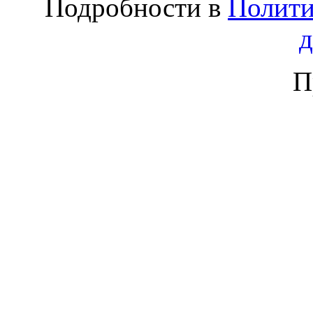
Подробности в
Полити
П