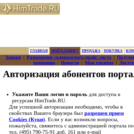
ГЛАВНАЯ
МОЙ КАБИНЕТ
ПРОДАЖА
ПОКУПКА
КО
Заявки
|
Размещение скачиваемого прайс-листа
|
Получе
компании
|
Новости
|
Мои тендеры
|
Досту
Авторизация абонентов порт
Укажите Ваши логин и пароль
для доступа к
ресурсам HimTrade.RU.
Для успешной авторизации необходимо, чтобы в
свойствах Вашего браузера был
разрешен прием
Cookies (Куки)
. Если у вас возникли вопросы,
пожалуйста, свяжитесь с администрацией портала по
тел. (495) 790-75-91 доб. 161 или e-mail