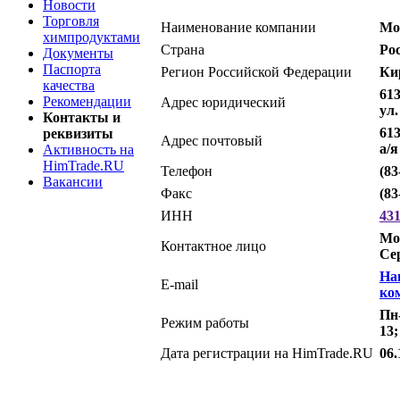
Новости
Торговля
Наименование компании
Мо
химпродуктами
Страна
Ро
Документы
Паспорта
Регион Российской Федерации
Ки
качества
613
Рекомендации
Адрес юридический
ул.
Контакты и
613
реквизиты
Адрес почтовый
а/я
Активность на
HimTrade.RU
Телефон
(83
Вакансии
Факс
(83
ИНН
43
Мо
Контактное лицо
Се
На
E-mail
ко
Пн-
Режим работы
13;
Дата регистрации на HimTrade.RU
06.