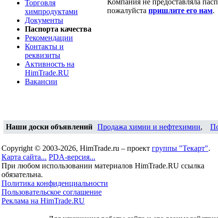
Компания не предоставляла паспо
Торговля
пожалуйста
пришлите его нам
.
химпродуктами
Документы
Паспорта качества
Рекомендации
Контакты и
реквизиты
Активность на
HimTrade.RU
Вакансии
Наши доски объявлений
Продажа химии и нефтехимии
,
П
Copyright © 2003-2026, HimTrade.ru – проект
группы "Текарт"
.
Карта сайта...
PDA-версия...
При любом использовании материалов HimTrade.RU ссылка
обязательна.
Политика конфиденциальности
Пользовательское соглашение
Реклама на HimTrade.RU