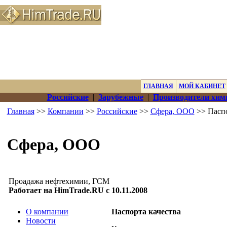
ГЛАВНАЯ
МОЙ КАБИНЕТ
Российские
|
Зарубежные
|
Производители хим
Главная
>>
Компании
>>
Российские
>>
Сфера, ООО
>> Паспо
Сфера, ООО
Проадажа нефтехимии, ГСМ
Работает на HimTrade.RU с 10.11.2008
О компании
Паспорта качества
Новости