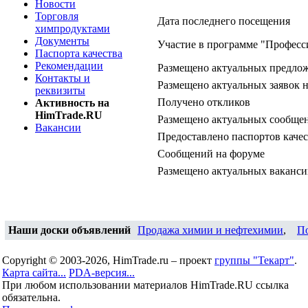
Новости
Торговля
Дата последнего посещения
химпродуктами
Документы
Участие в программе "Професс
Паспорта качества
Рекомендации
Размещено актуальных предло
Контакты и
Размещено актуальных заявок 
реквизиты
Получено откликов
Активность на
HimTrade.RU
Размещено актуальных сообщен
Вакансии
Предоставлено паспортов качес
Сообщений на форуме
Размещено актуальных ваканс
Наши доски объявлений
Продажа химии и нефтехимии
,
П
Copyright © 2003-2026, HimTrade.ru – проект
группы "Текарт"
.
Карта сайта...
PDA-версия...
При любом использовании материалов HimTrade.RU ссылка
обязательна.