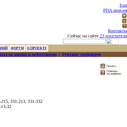
Eng
PDA-версия
Контакты
Сейчас на сайте
23 посетителя
ЕНИЙ
ФОРУМ
О ПРОЕКТЕ
атели химии и нефтехимии
|
Рейтинг трейдеров
1-215, 331-213, 331-332
-13-32