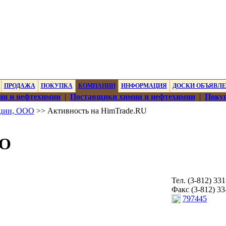
ПРОДАЖА
ПОКУПКА
КОМПАНИИ
ИНФОРМАЦИЯ
ДОСКИ ОБЪЯВЛ
ии и нефтехимии
|
Поставщики химии и нефтехимии
|
Покуп
иции, ООО
>> Активность на HimTrade.RU
ОО
Тел. (3-812) 33
Факс (3-812) 33
797445