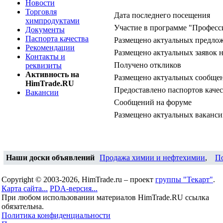
Новости
Торговля
Дата последнего посещения
химпродуктами
Участие в программе "Професс
Документы
Паспорта качества
Размещено актуальных предло
Рекомендации
Размещено актуальных заявок 
Контакты и
Получено откликов
реквизиты
Активность на
Размещено актуальных сообщен
HimTrade.RU
Предоставлено паспортов качес
Вакансии
Сообщений на форуме
Размещено актуальных ваканс
Наши доски объявлений
Продажа химии и нефтехимии
,
П
Copyright © 2003-2026, HimTrade.ru – проект
группы "Текарт"
.
Карта сайта...
PDA-версия...
При любом использовании материалов HimTrade.RU ссылка
обязательна.
Политика конфиденциальности