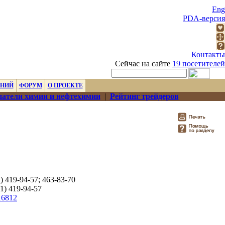
Eng
PDA-версия
Контакты
Сейчас на сайте
19 посетителей
ЕНИЙ
ФОРУМ
О ПРОЕКТЕ
атели химии и нефтехимии
|
Рейтинг трейдеров
1) 419-94-57; 463-83-70
1) 419-94-57
16812