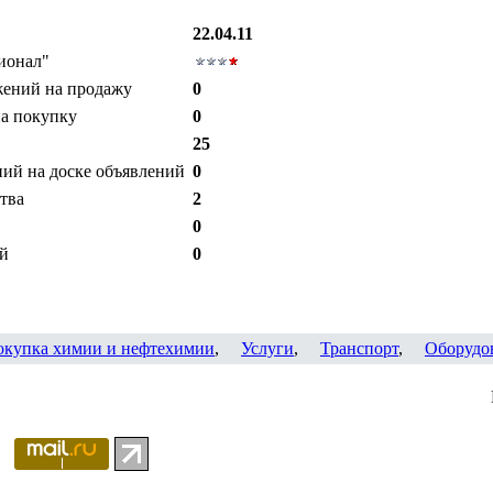
22.04.11
ионал"
жений на продажу
0
на покупку
0
25
ий на доске объявлений
0
тва
2
0
ий
0
окупка химии и нефтехимии
,
Услуги
,
Транспорт
,
Оборудо