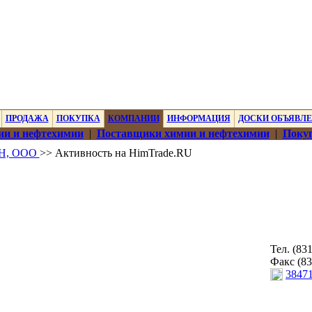
ПРОДАЖА
ПОКУПКА
КОМПАНИИ
ИНФОРМАЦИЯ
ДОСКИ ОБЪЯВЛ
ии и нефтехимии
|
Поставщики химии и нефтехимии
|
Покуп
НН, ООО
>> Активность на HimTrade.RU
Тел. (83
Факс (83
3847