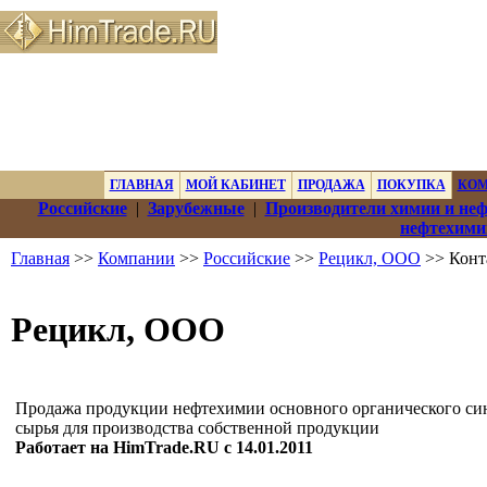
ГЛАВНАЯ
МОЙ КАБИНЕТ
ПРОДАЖА
ПОКУПКА
КО
Российские
|
Зарубежные
|
Производители химии и не
нефтехими
Главная
>>
Компании
>>
Российские
>>
Рецикл, ООО
>> Конт
Рецикл, ООО
Продажа продукции нефтехимии основного органического син
сырья для производства собственной продукции
Работает на HimTrade.RU с 14.01.2011