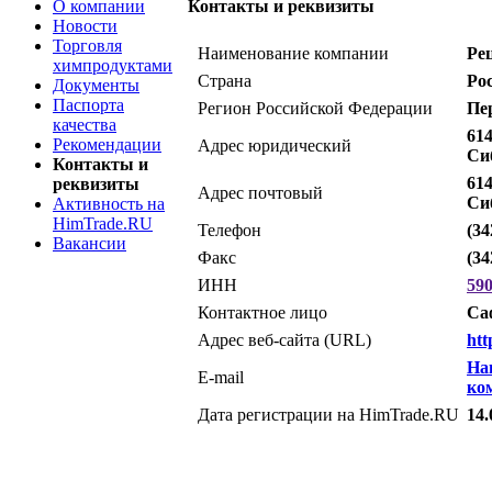
О компании
Контакты и реквизиты
Новости
Торговля
Наименование компании
Ре
химпродуктами
Страна
Ро
Документы
Паспорта
Регион Российской Федерации
Пе
качества
614
Рекомендации
Адрес юридический
Сиб
Контакты и
614
реквизиты
Адрес почтовый
Сиб
Активность на
HimTrade.RU
Телефон
(34
Вакансии
Факс
(34
ИНН
59
Контактное лицо
Са
Адрес веб-сайта (URL)
htt
На
E-mail
ко
Дата регистрации на HimTrade.RU
14.