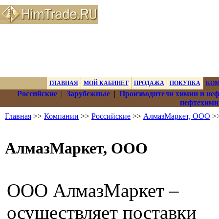
ГЛАВНАЯ
МОЙ КАБИНЕТ
ПРОДАЖА
ПОКУПКА
КО
Российские
|
Зарубежные
|
Производители химии и не
нефтехими
Главная
>>
Компании
>>
Российские
>>
АлмазМаркет, ООО
>>
АлмазМаркет, ООО
ООО АлмазМаркет –
осуществляет поставки