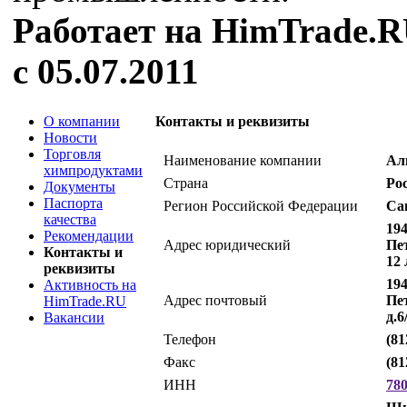
Работает на HimTrade.
с 05.07.2011
О компании
Контакты и реквизиты
Новости
Торговля
Наименование компании
Ал
химпродуктами
Страна
Ро
Документы
Паспорта
Регион Российской Федерации
Са
качества
194
Рекомендации
Адрес юридический
Пет
Контакты и
12 
реквизиты
194
Активность на
Адрес почтовый
Пет
HimTrade.RU
д.6
Вакансии
Телефон
(81
Факс
(81
ИНН
78