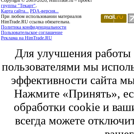
Copyright © 2003-2026, HimTrade.ru – проект
группы "Текарт"
.
Карта сайта...
PDA-версия...
При любом использовании материалов
HimTrade.RU ссылка обязательна.
Политика конфиденциальности
Пользовательское соглашение
Реклама на HimTrade.RU
Для улучшения работы с
пользователями мы исполь
эффективности сайта мы
Нажмите «Принять», ес
обработки cookie и ва
всегда можете отключит
вашег