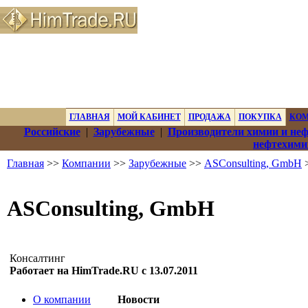
ГЛАВНАЯ
МОЙ КАБИНЕТ
ПРОДАЖА
ПОКУПКА
КО
Российские
|
Зарубежные
|
Производители химии и не
нефтехими
Главная
>>
Компании
>>
Зарубежные
>>
ASConsulting, GmbH
>
ASConsulting, GmbH
Консалтинг
Работает на HimTrade.RU с 13.07.2011
О компании
Новости