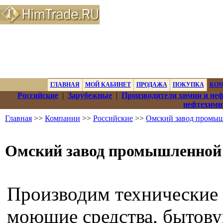
ГЛАВНАЯ
МОЙ КАБИНЕТ
ПРОДАЖА
ПОКУПКА
КО
Российские
|
Зарубежные
|
Производители химии и не
нефтехими
Главная
>>
Компании
>>
Российские
>>
Омский завод промыш
Омский завод промышленной
Производим технические
моющие средства, бытов