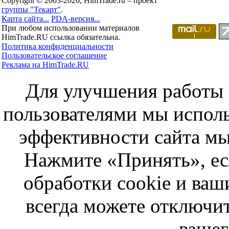
Copyright © 2003-2026, HimTrade.ru – проект
группы "Текарт"
.
Карта сайта...
PDA-версия...
При любом использовании материалов
HimTrade.RU ссылка обязательна.
Политика конфиденциальности
Пользовательское соглашение
Реклама на HimTrade.RU
Для улучшения работы с
пользователями мы исполь
эффективности сайта мы
Нажмите «Принять», ес
обработки cookie и ва
всегда можете отключит
вашег