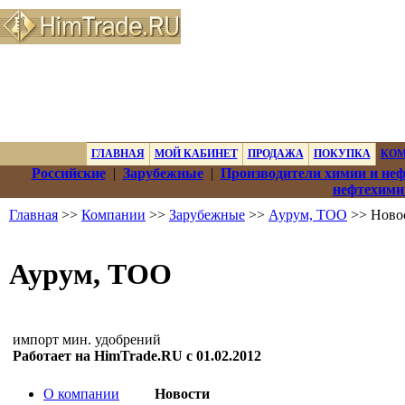
ГЛАВНАЯ
МОЙ КАБИНЕТ
ПРОДАЖА
ПОКУПКА
КО
Российские
|
Зарубежные
|
Производители химии и не
нефтехими
Главная
>>
Компании
>>
Зарубежные
>>
Аурум, ТОО
>> Ново
Аурум, ТОО
импорт мин. удобрений
Работает на HimTrade.RU с 01.02.2012
О компании
Новости