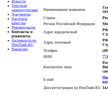
Новости
Торговля
Га
Наименование компании
химпродуктами
О
Документы
Страна
Ро
Паспорта
качества
Регион Российской Федерации
Мо
Рекомендации
РФ,
Контакты и
Адрес юридический
Стр
реквизиты
РФ,
Активность на
Адрес почтовый
Стр
HimTrade.RU
Вакансии
Телефон
(49
ИНН
77
Ра
Контактное лицо
Ви
сп
На
E-mail
ко
Дата регистрации на HimTrade.RU
14.