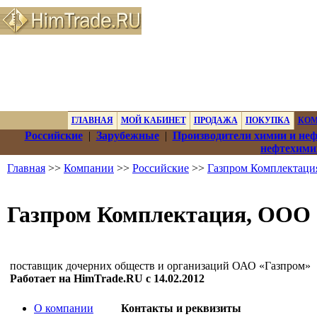
ГЛАВНАЯ
МОЙ КАБИНЕТ
ПРОДАЖА
ПОКУПКА
КО
Российские
|
Зарубежные
|
Производители химии и не
нефтехими
Главная
>>
Компании
>>
Российские
>>
Газпром Комплектац
Газпром Комплектация, ООО
поставщик дочерних обществ и организаций ОАО «Газпром»
Работает на HimTrade.RU с 14.02.2012
О компании
Контакты и реквизиты