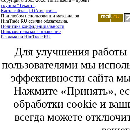
Copyright © 2003-2026, HimTrade.ru – проект
группы "Текарт"
.
Карта сайта...
PDA-версия...
При любом использовании материалов
HimTrade.RU ссылка обязательна.
Политика конфиденциальности
Пользовательское соглашение
Реклама на HimTrade.RU
Для улучшения работы с
пользователями мы исполь
эффективности сайта мы
Нажмите «Принять», ес
обработки cookie и ва
всегда можете отключит
вашег