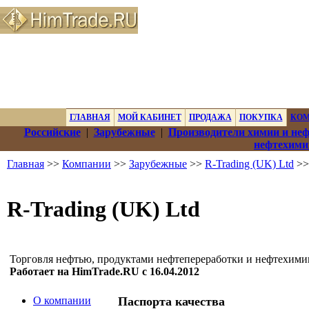
ГЛАВНАЯ
МОЙ КАБИНЕТ
ПРОДАЖА
ПОКУПКА
КО
Российские
|
Зарубежные
|
Производители химии и не
нефтехими
Главная
>>
Компании
>>
Зарубежные
>>
R-Trading (UK) Ltd
>>
R-Trading (UK) Ltd
Торговля нефтью, продуктами нефтепереработки и нефтехими
Работает на HimTrade.RU с 16.04.2012
О компании
Паспорта качества