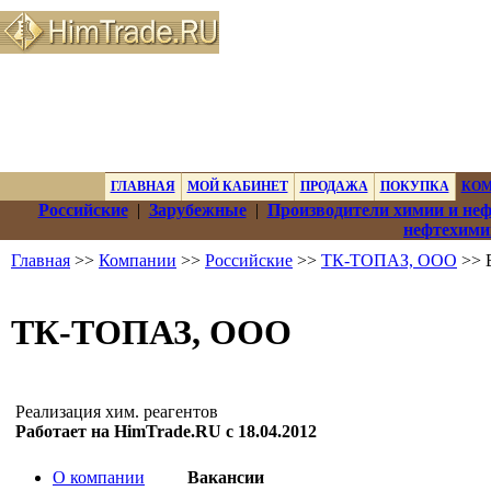
ГЛАВНАЯ
МОЙ КАБИНЕТ
ПРОДАЖА
ПОКУПКА
КО
Российские
|
Зарубежные
|
Производители химии и не
нефтехими
Главная
>>
Компании
>>
Российские
>>
ТК-ТОПАЗ, ООО
>> 
ТК-ТОПАЗ, ООО
Реализация хим. реагентов
Работает на HimTrade.RU с 18.04.2012
О компании
Вакансии