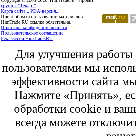
Copyright © 2003-2026, HimTrade.ru – проект
группы "Текарт"
.
Карта сайта...
PDA-версия...
При любом использовании материалов
HimTrade.RU ссылка обязательна.
Политика конфиденциальности
Пользовательское соглашение
Реклама на HimTrade.RU
Для улучшения работы с
пользователями мы исполь
эффективности сайта мы
Нажмите «Принять», ес
обработки cookie и ва
всегда можете отключит
вашег