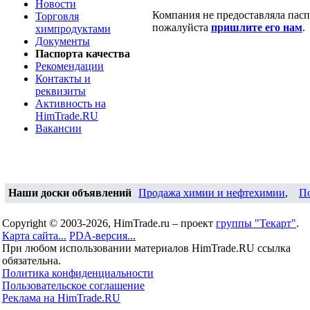
Новости
Компания не предоставляла паспо
Торговля
пожалуйста
пришлите его нам
.
химпродуктами
Документы
Паспорта качества
Рекомендации
Контакты и
реквизиты
Активность на
HimTrade.RU
Вакансии
Наши доски объявлений
Продажа химии и нефтехимии
,
П
Copyright © 2003-2026, HimTrade.ru – проект
группы "Текарт"
.
Карта сайта...
PDA-версия...
При любом использовании материалов HimTrade.RU ссылка
обязательна.
Политика конфиденциальности
Пользовательское соглашение
Реклама на HimTrade.RU