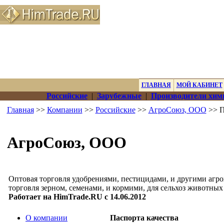
ГЛАВНАЯ
МОЙ КАБИНЕТ
Российские
|
Зарубежные
|
Производители хим
Главная
>>
Компании
>>
Российские
>>
АгроСоюз, ООО
>> П
АгроСоюз, ООО
Оптовая торговля удобрениями, пестицидами, и другими агро
торговля зерном, семенами, и кормими, для сельхоз животных
Работает на HimTrade.RU с 14.06.2012
О компании
Паспорта качества