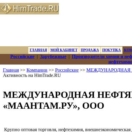
ГЛАВНАЯ
МОЙ КАБИНЕТ
ПРОДАЖА
ПОКУПКА
КО
Российские
|
Зарубежные
|
Производители химии и не
нефтехими
Главная
>>
Компании
>>
Российские
>>
МЕЖДУНАРОДНАЯ 
Активность на HimTrade.RU
МЕЖДУНАРОДНАЯ НЕФТЯ
«МААНТАМ.РУ», ООО
Крупно оптовая торговля, нефтехимия, внешнеэкономическая 