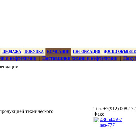
ПРОДАЖА
ПОКУПКА
КОМПАНИИ
ИНФОРМАЦИЯ
ДОСКИ ОБЪЯВЛ
ии и нефтехимии
|
Поставщики химии и нефтехимии
|
Покуп
мендации
Тел. +7(912) 008-17-
продукцией технического
Факс
436544597
nas-777