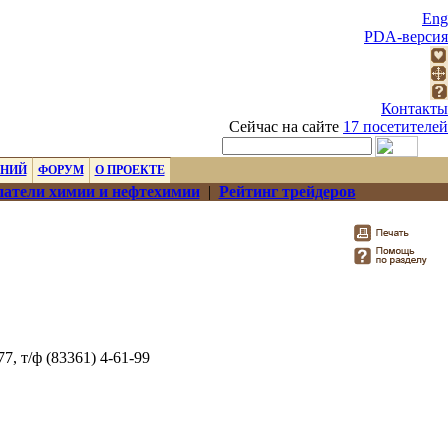
Eng
PDA-версия
Контакты
Сейчас на сайте
17 посетителей
ЕНИЙ
ФОРУМ
О ПРОЕКТЕ
атели химии и нефтехимии
|
Рейтинг трейдеров
77, т/ф (83361) 4-61-99