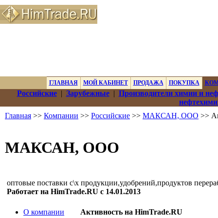
ГЛАВНАЯ
МОЙ КАБИНЕТ
ПРОДАЖА
ПОКУПКА
КО
Российские
|
Зарубежные
|
Производители химии и не
нефтехими
Главная
>>
Компании
>>
Российские
>>
МАКСАН, ООО
>> Ак
МАКСАН, ООО
оптовые поставки с\х продукции,удобрений,продуктов перера
Работает на HimTrade.RU с 14.01.2013
О компании
Активность на HimTrade.RU