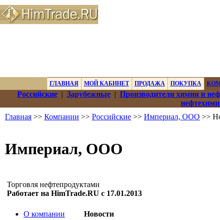
ГЛАВНАЯ
МОЙ КАБИНЕТ
ПРОДАЖА
ПОКУПКА
КО
Российские
|
Зарубежные
|
Производители химии и не
нефтехими
Главная
>>
Компании
>>
Российские
>>
Империал, ООО
>> Н
Империал, ООО
Торговля нефтепродуктами
Работает на HimTrade.RU с 17.01.2013
О компании
Новости