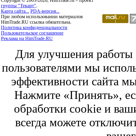
Copyright © 2003-2026, HimTrade.ru – проект
группы "Текарт"
.
Карта сайта...
PDA-версия...
При любом использовании материалов
HimTrade.RU ссылка обязательна.
Политика конфиденциальности
Пользовательское соглашение
Реклама на HimTrade.RU
Для улучшения работы с
пользователями мы исполь
эффективности сайта мы
Нажмите «Принять», ес
обработки cookie и ва
всегда можете отключит
вашег