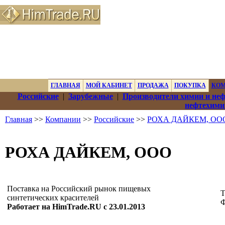
ГЛАВНАЯ
МОЙ КАБИНЕТ
ПРОДАЖА
ПОКУПКА
КО
Российские
|
Зарубежные
|
Производители химии и не
нефтехими
Главная
>>
Компании
>>
Российские
>>
РОХА ДАЙКЕМ, ОО
РОХА ДАЙКЕМ, ООО
Поставка на Российский рынок пищевых
Т
синтетических красителей
Ф
Работает на HimTrade.RU с 23.01.2013