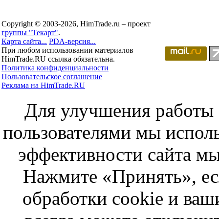
Copyright © 2003-2026, HimTrade.ru – проект
группы "Текарт"
.
Карта сайта...
PDA-версия...
При любом использовании материалов
HimTrade.RU ссылка обязательна.
Политика конфиденциальности
Пользовательское соглашение
Реклама на HimTrade.RU
Для улучшения работы с
пользователями мы исполь
эффективности сайта мы
Нажмите «Принять», ес
обработки cookie и ва