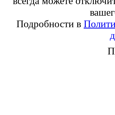
всегда можете отключит
вашег
Подробности в
Полити
П