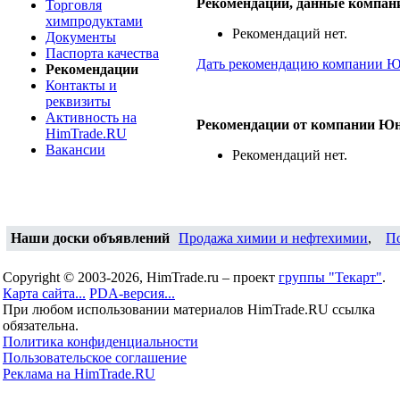
Рекомендации, данные компа
Торговля
химпродуктами
Рекомендаций нет.
Документы
Паспорта качества
Дать рекомендацию компании 
Рекомендации
Контакты и
реквизиты
Активность на
Рекомендации от компании Ю
HimTrade.RU
Вакансии
Рекомендаций нет.
Наши доски объявлений
Продажа химии и нефтехимии
,
П
Copyright © 2003-2026, HimTrade.ru – проект
группы "Текарт"
.
Карта сайта...
PDA-версия...
При любом использовании материалов HimTrade.RU ссылка
обязательна.
Политика конфиденциальности
Пользовательское соглашение
Реклама на HimTrade.RU