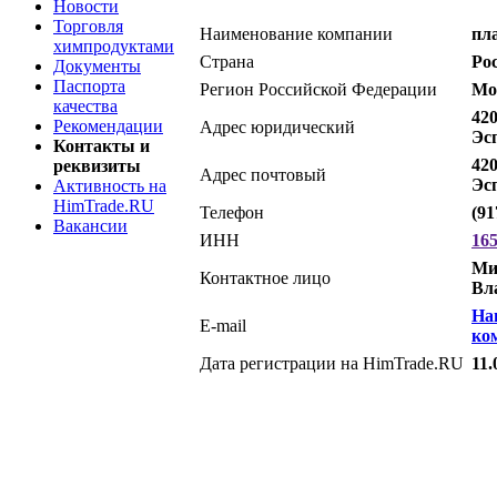
Новости
Торговля
Наименование компании
пл
химпродуктами
Страна
Ро
Документы
Паспорта
Регион Российской Федерации
Мо
качества
420
Рекомендации
Адрес юридический
Эсп
Контакты и
420
реквизиты
Адрес почтовый
Эсп
Активность на
HimTrade.RU
Телефон
(91
Вакансии
ИНН
16
Ми
Контактное лицо
Вл
На
E-mail
ко
Дата регистрации на HimTrade.RU
11.