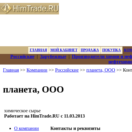
ГЛАВНАЯ
МОЙ КАБИНЕТ
ПРОДАЖА
ПОКУПКА
КО
Российские
|
Зарубежные
|
Производители химии и не
нефтехими
Главная
>>
Компании
>>
Российские
>>
планета, ООО
>> Конт
планета, ООО
химическое сырье
Работает на HimTrade.RU с 11.03.2013
О компании
Контакты и реквизиты