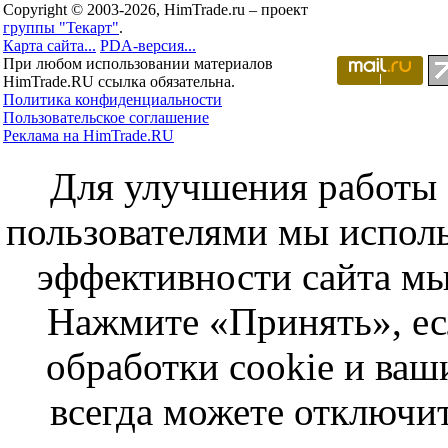
Copyright © 2003-2026, HimTrade.ru – проект
группы "Текарт"
.
Карта сайта...
PDA-версия...
При любом использовании материалов
HimTrade.RU ссылка обязательна.
Политика конфиденциальности
Пользовательское соглашение
Реклама на HimTrade.RU
Для улучшения работы с
пользователями мы исполь
эффективности сайта мы
Нажмите «Принять», ес
обработки cookie и ва
всегда можете отключит