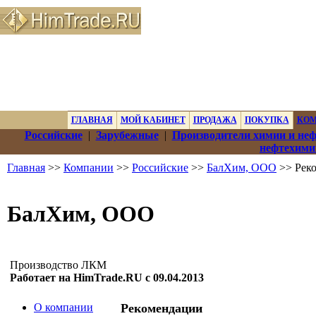
ГЛАВНАЯ
МОЙ КАБИНЕТ
ПРОДАЖА
ПОКУПКА
КО
Российские
|
Зарубежные
|
Производители химии и не
нефтехими
Главная
>>
Компании
>>
Российские
>>
БалХим, ООО
>> Рек
БалХим, ООО
Производство ЛКМ
Работает на HimTrade.RU с 09.04.2013
О компании
Рекомендации