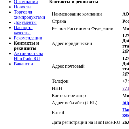
О компании
Контакты и реквизиты
Новости
Торговля
Наименование компании
АО
химпродуктами
Страна
Ро
Документы
Паспорта
Регион Российской Федерации
Мо
качества
127
Рекомендации
Доб
Контакты и
Адрес юридический
эта
реквизиты
2(
Активность на
127
HimTrade.RU
Доб
Вакансии
Адрес почтовый
эта
2(
Телефон
+7 
ИНН
77
Контактное лицо
Ми
Адрес веб-сайта (URL)
htt
На
E-mail
ко
Дата регистрации на HimTrade.RU
26.