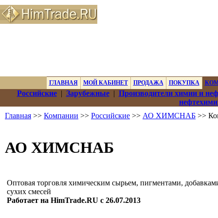
ГЛАВНАЯ
МОЙ КАБИНЕТ
ПРОДАЖА
ПОКУПКА
КО
Российские
|
Зарубежные
|
Производители химии и не
нефтехими
Главная
>>
Компании
>>
Российские
>>
АО ХИМСНАБ
>> Ко
АО ХИМСНАБ
Оптовая торговля химическим сырьем, пигментами, добавками
сухих смесей
Работает на HimTrade.RU с 26.07.2013