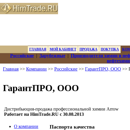
ГЛАВНАЯ
МОЙ КАБИНЕТ
ПРОДАЖА
ПОКУПКА
КО
Российские
|
Зарубежные
|
Производители химии и не
нефтехими
Главная
>>
Компании
>>
Российские
>>
ГарантПРО, ООО
>> П
ГарантПРО, ООО
Дистрибьюция-продажа профессиональной химии Arrow
Работает на HimTrade.RU с 30.08.2013
О компании
Паспорта качества