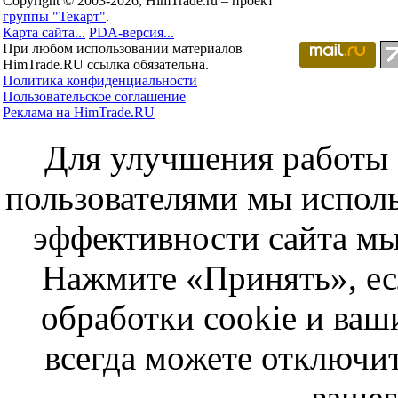
Copyright © 2003-2026, HimTrade.ru – проект
группы "Текарт"
.
Карта сайта...
PDA-версия...
При любом использовании материалов
HimTrade.RU ссылка обязательна.
Политика конфиденциальности
Пользовательское соглашение
Реклама на HimTrade.RU
Для улучшения работы с
пользователями мы исполь
эффективности сайта мы
Нажмите «Принять», ес
обработки cookie и ва
всегда можете отключит
вашег