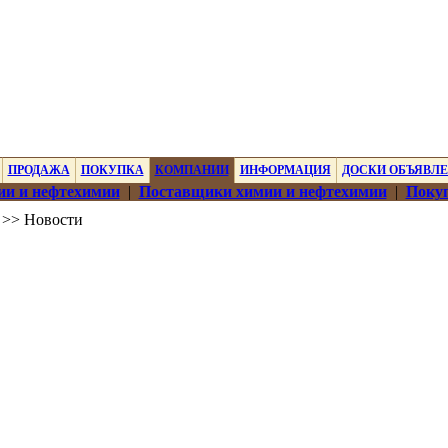
ПРОДАЖА
ПОКУПКА
КОМПАНИИ
ИНФОРМАЦИЯ
ДОСКИ ОБЪЯВЛ
ии и нефтехимии
|
Поставщики химии и нефтехимии
|
Покуп
>> Новости