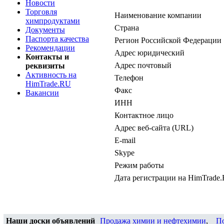
Новости
Торговля
Наименование компании
химпродуктами
Страна
Документы
Паспорта качества
Регион Российской Федерации
Рекомендации
Адрес юридический
Контакты и
Адрес почтовый
реквизиты
Активность на
Телефон
HimTrade.RU
Факс
Вакансии
ИНН
Контактное лицо
Адрес веб-сайта (URL)
E-mail
Skype
Режим работы
Дата регистрации на HimTrade
Наши доски объявлений
Продажа химии и нефтехимии
,
П