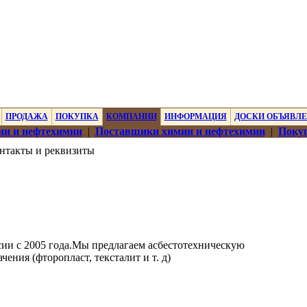
ПРОДАЖА
ПОКУПКА
КОМПАНИИ
ИНФОРМАЦИЯ
ДОСКИ ОБЪЯВЛ
ии и нефтехимии
|
Поставщики химии и нефтехимии
|
Покуп
нтакты и реквизиты
ии с 2005 года.Мы предлагаем асбестотехническую
ния (фторопласт, тексталит и т. д)