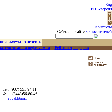
Eng
PDA-версия
Контакты
Сейчас на сайте
30 посетителей
ЕНИЙ
ФОРУМ
О ПРОЕКТЕ
атели химии и нефтехимии
|
Рейтинг трейдеров
Тел. (937) 551-94-11
Факс (8443)56-80-46
evbakhtina1