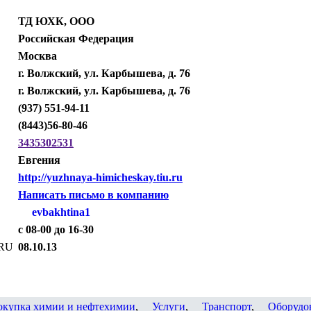
ТД ЮХК, ООО
Российская Федерация
Москва
г. Волжский, ул. Карбышева, д. 76
г. Волжский, ул. Карбышева, д. 76
(937) 551-94-11
(8443)56-80-46
3435302531
Евгения
http://yuzhnaya-himicheskay.tiu.ru
Написать письмо в компанию
evbakhtina1
c 08-00 до 16-30
.RU
08.10.13
окупка химии и нефтехимии
,
Услуги
,
Транспорт
,
Оборудо