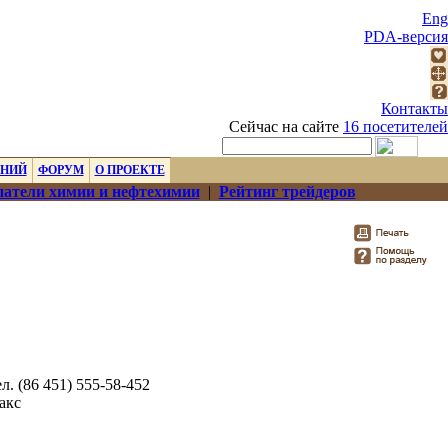
Eng
PDA-версия
Контакты
Сейчас на сайте
16 посетителей
ЕНИЙ
ФОРУМ
О ПРОЕКТЕ
атели химии и нефтехимии
|
Рейтинг трейдеров
л. (86 451) 555-58-452
акс