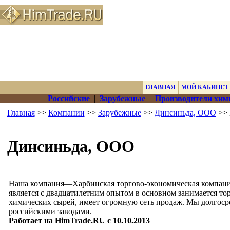
ГЛАВНАЯ
МОЙ КАБИНЕТ
Российские
|
Зарубежные
|
Производители хим
Главная
>>
Компании
>>
Зарубежные
>>
Динсиньда, ООО
>> 
Динсиньда, ООО
Наша компания—Харбинская торгово-экономическая компани
является с двадцатилетним опытом в основном занимается то
химических сырей, имеет огромную сеть продаж. Мы долгос
российскими заводами.
Работает на HimTrade.RU с 10.10.2013