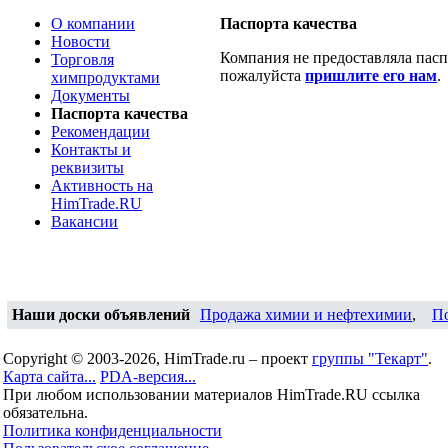
О компании
Паспорта качества
Новости
Компания не предоставляла паспо
Торговля
пожалуйста
пришлите его нам
.
химпродуктами
Документы
Паспорта качества
Рекомендации
Контакты и
реквизиты
Активность на
HimTrade.RU
Вакансии
Наши доски объявлений
Продажа химии и нефтехимии
,
П
Copyright © 2003-2026, HimTrade.ru – проект
группы "Текарт"
.
Карта сайта...
PDA-версия...
При любом использовании материалов HimTrade.RU ссылка
обязательна.
Политика конфиденциальности