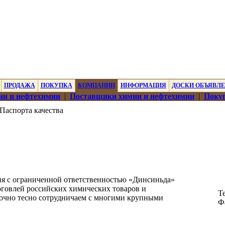
ПРОДАЖА
ПОКУПКА
КОМПАНИИ
ИНФОРМАЦИЯ
ДОСКИ ОБЪЯВЛ
ии и нефтехимии
|
Поставщики химии и нефтехимии
|
Покуп
Паспорта качества
я с ограниченной ответственностью «Динсиньда»
рговлей российских химических товаров и
Те
рочно тесно сотрудничаем с многими крупными
Ф