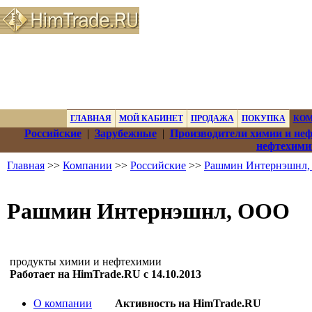
ГЛАВНАЯ
МОЙ КАБИНЕТ
ПРОДАЖА
ПОКУПКА
КО
Российские
|
Зарубежные
|
Производители химии и не
нефтехими
Главная
>>
Компании
>>
Российские
>>
Рашмин Интернэшнл
Рашмин Интернэшнл, ООО
продукты химии и нефтехимии
Работает на HimTrade.RU с 14.10.2013
О компании
Активность на HimTrade.RU