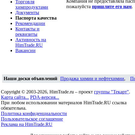
Компания не предоставляла паспо
Торговля
пожалуйста
пришлите его нам
.
химпродуктами
Документы
Паспорта качества
Рекомендации
Контакты и
реквизиты
Активность на
HimTrade.RU
Вакансии
Наши доски объявлений
Продажа химии и нефтехимии
,
П
Copyright © 2003-2026, HimTrade.ru – проект
группы "Текарт"
.
Карта сайта...
PDA-версия...
При любом использовании материалов HimTrade.RU ссылка
обязательна.
Политика конфиденциальности
Пользовательское соглашение
Реклама на HimTrade.RU