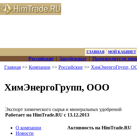
ГЛАВНАЯ
МОЙ КАБИНЕТ
Российские
|
Зарубежные
|
Производители хим
Главная
>>
Компании
>>
Российские
>>
ХимЭнергоГрупп, О
ХимЭнергоГрупп, ООО
Экспорт химического сырья и минеральных удобрений
Работает на HimTrade.RU с 13.12.2013
О компании
Активность на HimTrade.RU
Новости