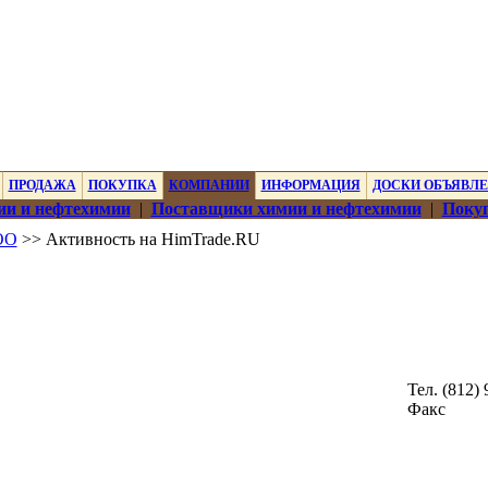
ПРОДАЖА
ПОКУПКА
КОМПАНИИ
ИНФОРМАЦИЯ
ДОСКИ ОБЪЯВЛ
ии и нефтехимии
|
Поставщики химии и нефтехимии
|
Покуп
ОО
>> Активность на HimTrade.RU
Тел. (812)
Факс