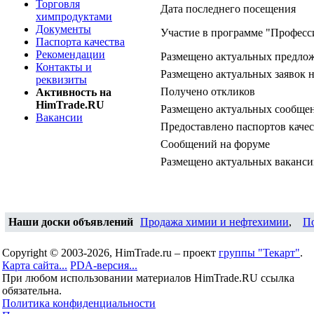
Торговля
Дата последнего посещения
химпродуктами
Документы
Участие в программе "Професс
Паспорта качества
Рекомендации
Размещено актуальных предло
Контакты и
Размещено актуальных заявок 
реквизиты
Получено откликов
Активность на
HimTrade.RU
Размещено актуальных сообщен
Вакансии
Предоставлено паспортов качес
Сообщений на форуме
Размещено актуальных ваканс
Наши доски объявлений
Продажа химии и нефтехимии
,
П
Copyright © 2003-2026, HimTrade.ru – проект
группы "Текарт"
.
Карта сайта...
PDA-версия...
При любом использовании материалов HimTrade.RU ссылка
обязательна.
Политика конфиденциальности