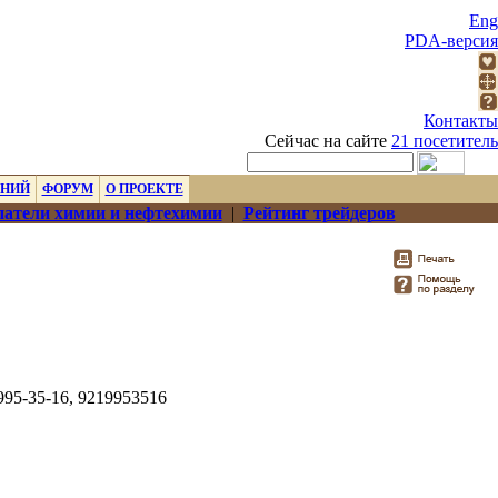
Eng
PDA-версия
Контакты
Сейчас на сайте
21 посетитель
ЕНИЙ
ФОРУМ
О ПРОЕКТЕ
атели химии и нефтехимии
|
Рейтинг трейдеров
 995-35-16, 9219953516