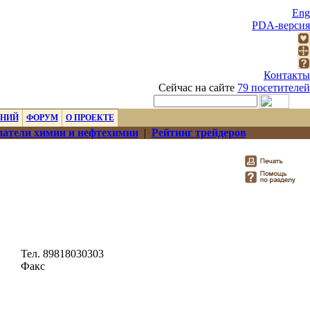
Eng
PDA-версия
Контакты
Сейчас на сайте
79 посетителей
ЕНИЙ
ФОРУМ
О ПРОЕКТЕ
атели химии и нефтехимии
|
Рейтинг трейдеров
Тел. 89818030303
Факс