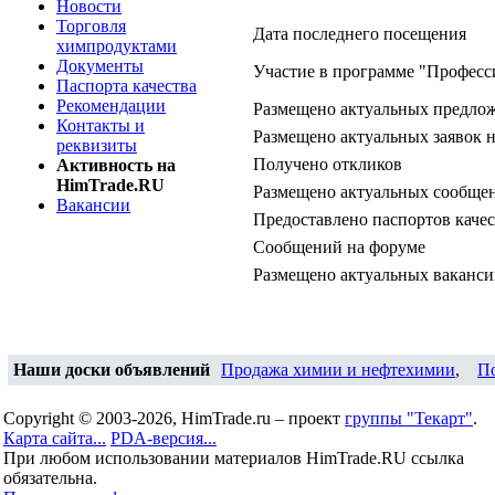
Новости
Торговля
Дата последнего посещения
химпродуктами
Документы
Участие в программе "Професс
Паспорта качества
Рекомендации
Размещено актуальных предло
Контакты и
Размещено актуальных заявок 
реквизиты
Получено откликов
Активность на
HimTrade.RU
Размещено актуальных сообщен
Вакансии
Предоставлено паспортов качес
Сообщений на форуме
Размещено актуальных ваканс
Наши доски объявлений
Продажа химии и нефтехимии
,
П
Copyright © 2003-2026, HimTrade.ru – проект
группы "Текарт"
.
Карта сайта...
PDA-версия...
При любом использовании материалов HimTrade.RU ссылка
обязательна.