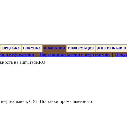
ПРОДАЖА
ПОКУПКА
КОМПАНИИ
ИНФОРМАЦИЯ
ДОСКИ ОБЪЯВЛ
ии и нефтехимии
|
Поставщики химии и нефтехимии
|
Покуп
вность на HimTrade.RU
, нефтехимией, СУГ. Поставки промышленного