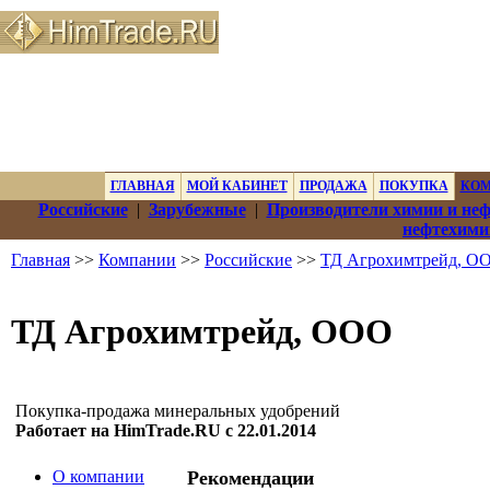
ГЛАВНАЯ
МОЙ КАБИНЕТ
ПРОДАЖА
ПОКУПКА
КО
Российские
|
Зарубежные
|
Производители химии и не
нефтехими
Главная
>>
Компании
>>
Российские
>>
ТД Агрохимтрейд, О
ТД Агрохимтрейд, ООО
Покупка-продажа минеральных удобрений
Работает на HimTrade.RU с 22.01.2014
О компании
Рекомендации