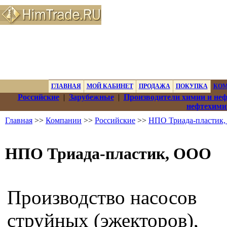
ГЛАВНАЯ
МОЙ КАБИНЕТ
ПРОДАЖА
ПОКУПКА
КО
Российские
|
Зарубежные
|
Производители химии и не
нефтехими
Главная
>>
Компании
>>
Российские
>>
НПО Триада-пластик
НПО Триада-пластик, ООО
Производство насосов
струйных (эжекторов),