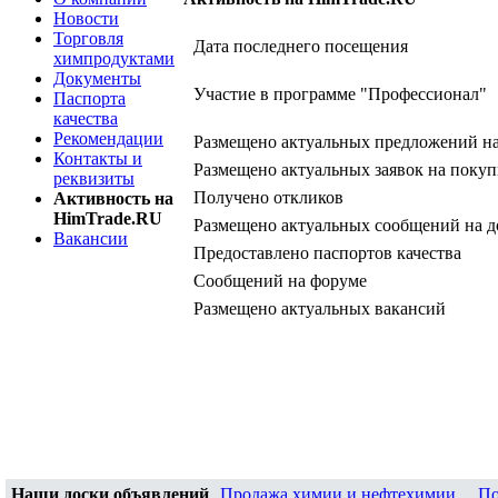
Новости
Торговля
Дата последнего посещения
химпродуктами
Документы
Участие в программе "Профессионал"
Паспорта
качества
Рекомендации
Размещено актуальных предложений н
Контакты и
Размещено актуальных заявок на покуп
реквизиты
Получено откликов
Активность на
HimTrade.RU
Размещено актуальных сообщений на д
Вакансии
Предоставлено паспортов качества
Сообщений на форуме
Размещено актуальных вакансий
Наши доски объявлений
Продажа химии и нефтехимии
,
По