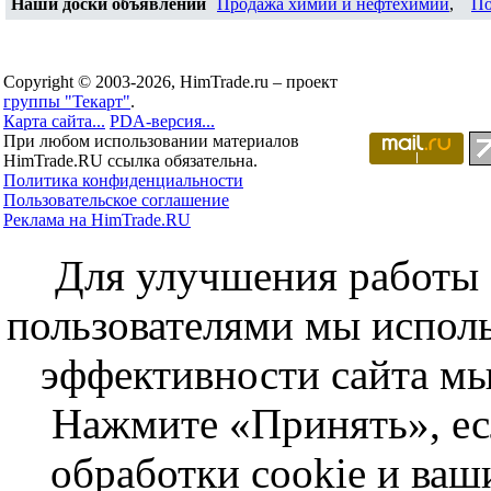
Наши доски объявлений
Продажа химии и нефтехимии
,
По
Copyright © 2003-2026, HimTrade.ru – проект
группы "Текарт"
.
Карта сайта...
PDA-версия...
При любом использовании материалов
HimTrade.RU ссылка обязательна.
Политика конфиденциальности
Пользовательское соглашение
Реклама на HimTrade.RU
Для улучшения работы с
пользователями мы исполь
эффективности сайта мы
Нажмите «Принять», ес
обработки cookie и ва