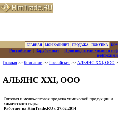
ГЛАВНАЯ
МОЙ КАБИНЕТ
ПРОДАЖА
ПОКУПКА
КО
Российские
|
Зарубежные
|
Производители химии и не
нефтехими
Главная
>>
Компании
>>
Российские
>>
АЛЬЯНС XXI, ООО
>
АЛЬЯНС XXI, ООО
Оптовая и мелко-оптовая продажа химической продукции и
химического сырья.
Работает на HimTrade.RU с 27.02.2014