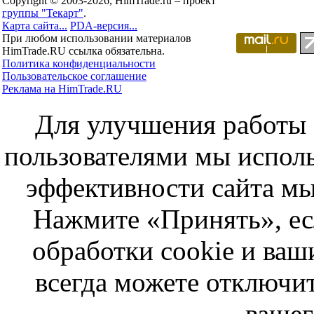
Copyright © 2003-2026, HimTrade.ru – проект
группы "Текарт"
.
Карта сайта...
PDA-версия...
При любом использовании материалов
HimTrade.RU ссылка обязательна.
Политика конфиденциальности
Пользовательское соглашение
Реклама на HimTrade.RU
Для улучшения работы с
пользователями мы исполь
эффективности сайта мы
Нажмите «Принять», ес
обработки cookie и ва
всегда можете отключит
вашег