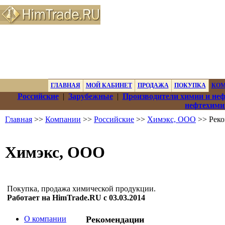
ГЛАВНАЯ
МОЙ КАБИНЕТ
ПРОДАЖА
ПОКУПКА
КО
Российские
|
Зарубежные
|
Производители химии и не
нефтехими
Главная
>>
Компании
>>
Российские
>>
Химэкс, ООО
>> Рек
Химэкс, ООО
Покупка, продажа химической продукции.
Работает на HimTrade.RU с 03.03.2014
О компании
Рекомендации