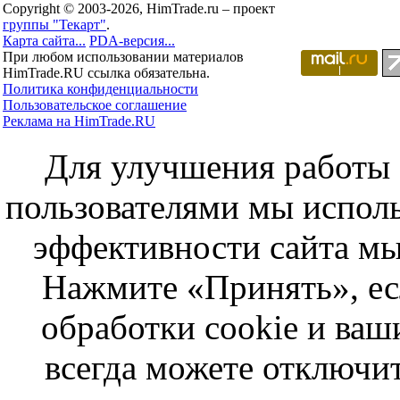
Copyright © 2003-2026, HimTrade.ru – проект
группы "Текарт"
.
Карта сайта...
PDA-версия...
При любом использовании материалов
HimTrade.RU ссылка обязательна.
Политика конфиденциальности
Пользовательское соглашение
Реклама на HimTrade.RU
Для улучшения работы с
пользователями мы исполь
эффективности сайта мы
Нажмите «Принять», ес
обработки cookie и ва
всегда можете отключит