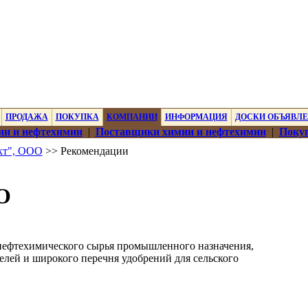
ПРОДАЖА
ПОКУПКА
КОМПАНИИ
ИНФОРМАЦИЯ
ДОСКИ ОБЪЯВЛ
ии и нефтехимии
|
Поставщики химии и нефтехимии
|
Покуп
т", ООО
>> Рекомендации
О
ефтехимического сырья промышленного назначения,
лей и широкого перечня удобрений для сельского