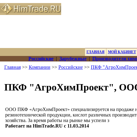
ГЛАВНАЯ
МОЙ КАБИНЕТ
Российские
|
Зарубежные
|
Производители хим
Главная
>>
Компании
>>
Российские
>>
ПКФ "АгроХимПроек
ПКФ "АгроХимПроект", ОО
ООО ПКФ «АгроХимПроект» специализируется на продаже н
резинотехнической продукции, кислот различных производите
хозяйства. За время работы на рынке мы успели з
Работает на HimTrade.RU с 11.03.2014