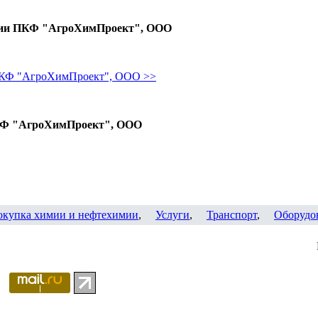
нии ПКФ "АгроХимПроект", ООО
ПКФ "АгроХимПроект", ООО >>
КФ "АгроХимПроект", ООО
окупка химии и нефтехимии
,
Услуги
,
Транспорт
,
Оборудо