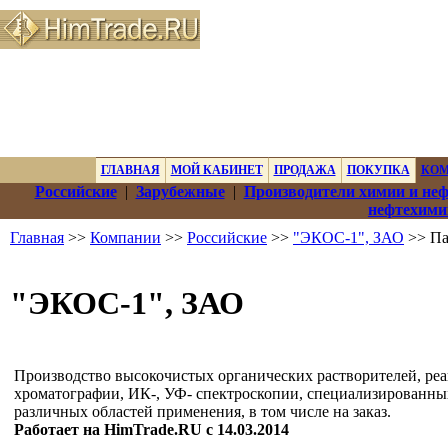
ГЛАВНАЯ
МОЙ КАБИНЕТ
ПРОДАЖА
ПОКУПКА
КО
Российские
|
Зарубежные
|
Производители химии и не
нефтехими
Главная
>>
Компании
>>
Российские
>>
"ЭКОС-1", ЗАО
>> Па
"ЭКОС-1", ЗАО
Производство высокочистых органических растворителей, реа
хроматографии, ИК-, УФ- спектроскопии, специализированны
различных областей применения, в том числе на заказ.
Работает на HimTrade.RU с 14.03.2014