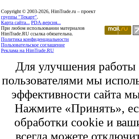
Copyright © 2003-2026, HimTrade.ru – проект
группы "Текарт"
.
Карта сайта...
PDA-версия...
При любом использовании материалов
HimTrade.RU ссылка обязательна.
Политика конфиденциальности
Пользовательское соглашение
Реклама на HimTrade.RU
Для улучшения работы с
пользователями мы исполь
эффективности сайта мы
Нажмите «Принять», ес
обработки cookie и ва
всегда можете отключит