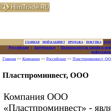
ГЛАВНАЯ
МОЙ КАБИНЕТ
ПРОДАЖА
ПОКУПКА
КО
Российские
|
Зарубежные
|
Производители химии и не
нефтехими
Главная
>>
Компании
>>
Российские
>>
Пластпроминвест, О
Пластпроминвест, ООО
Компания ООО
«Пластпроминвест» - явл