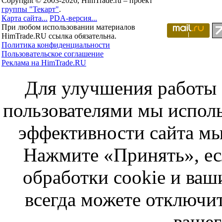
Copyright © 2003-2026, HimTrade.ru – проект
группы "Текарт"
.
Карта сайта...
PDA-версия...
При любом использовании материалов
HimTrade.RU ссылка обязательна.
Политика конфиденциальности
Пользовательское соглашение
Реклама на HimTrade.RU
Для улучшения работы с
пользователями мы исполь
эффективности сайта мы
Нажмите «Принять», ес
обработки cookie и ва
всегда можете отключит
вашег