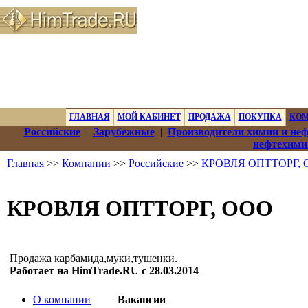
ГЛАВНАЯ
МОЙ КАБИНЕТ
ПРОДАЖА
ПОКУПКА
КО
Российские
|
Зарубежные
|
Производители химии и не
нефтехими
Главная
>>
Компании
>>
Российские
>>
КРОВЛЯ ОПТТОРГ, 
КРОВЛЯ ОПТТОРГ, ООО
Продажа карбамида,муки,тушенки.
Работает на HimTrade.RU с 28.03.2014
О компании
Вакансии