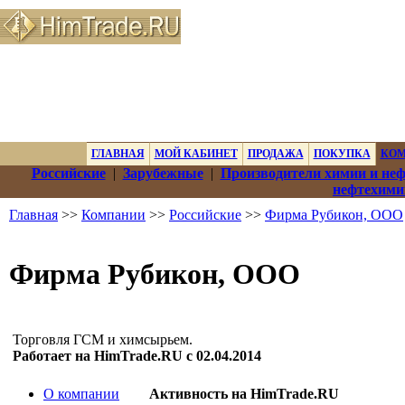
ГЛАВНАЯ
МОЙ КАБИНЕТ
ПРОДАЖА
ПОКУПКА
КО
Российские
|
Зарубежные
|
Производители химии и не
нефтехими
Главная
>>
Компании
>>
Российские
>>
Фирма Рубикон, ООО
Фирма Рубикон, ООО
Торговля ГСМ и химсырьем.
Работает на HimTrade.RU с 02.04.2014
О компании
Активность на HimTrade.RU